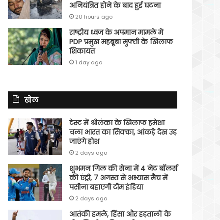
अनियंत्रित होने के बाद हुई घटना
20 hours ago
राष्ट्रीय ध्वज के अपमान मामले में
PDP प्रमुख महबूबा मुफ्ती के खिलाफ
शिकायत
1 day ago
खेल
टेस्ट में श्रीलंका के खिलाफ हमेशा
चला भारत का सिक्का, आंकड़े देख उड़
जाएंगे होश
2 days ago
शुभमन गिल की सेना में 4 नेट बॉलर्स
की एंट्री, 7 अगस्त से अभ्यास मैच में
पसीना बहाएगी टीम इंडिया
2 days ago
आतंकी हमले, हिंसा और हड़तालों के