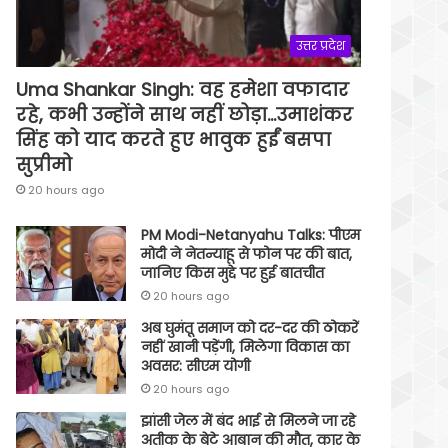
उत्तर प्रदेश
Uma Shankar Singh: वह हमेशा वफादार
रहे, कभी उन्होंने साथ नहीं छोड़ा…उमाशंकर
सिंह को याद करते हुए भावुक हुईं बसपा
सुप्रीमो
20 hours ago
PM Modi-Netanyahu Talks: पीएम
मोदी ने नेतन्याहू से फोन पर की बात,
जानिए किस मुद्दे पर हुई बातचीत
20 hours ago
अब घुमंतू समाज को दर-दर की ठोकरें
नहीं खानी पड़ेंगी, मिलेगा विकास का
अवसर: सीएम योगी
20 hours ago
झांसी जेल में बंद भाई से मिलने जा रहे
अतीक के बेटे आबान की मौत, कार के