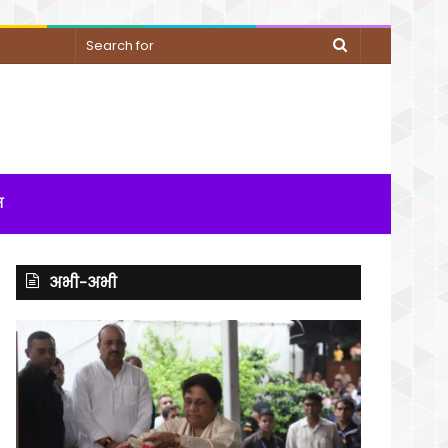
Search
for
म
अभी-अभी