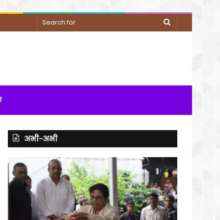
Search
for
म
अभी-अभी