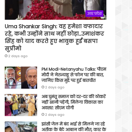
उत्तर प्रदेश
Uma Shankar Singh: वह हमेशा वफादार
रहे, कभी उन्होंने साथ नहीं छोड़ा…उमाशंकर
सिंह को याद करते हुए भावुक हुईं बसपा
सुप्रीमो
2 days ago
PM Modi-Netanyahu Talks: पीएम
मोदी ने नेतन्याहू से फोन पर की बात,
जानिए किस मुद्दे पर हुई बातचीत
2 days ago
अब घुमंतू समाज को दर-दर की ठोकरें
नहीं खानी पड़ेंगी, मिलेगा विकास का
अवसर: सीएम योगी
2 days ago
झांसी जेल में बंद भाई से मिलने जा रहे
अतीक के बेटे आबान की मौत, कार के