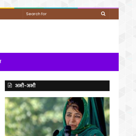
Search
for
म
अभी-अभी