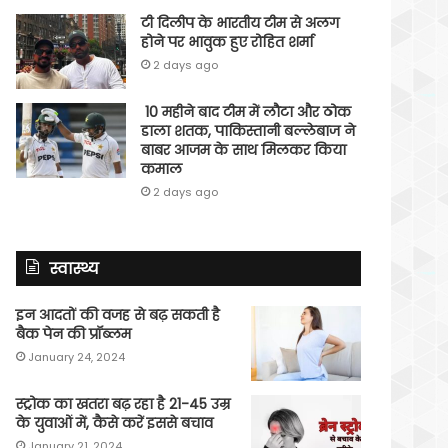
टी दिलीप के भारतीय टीम से अलग
होने पर भावुक हुए रोहित शर्मा
2 days ago
10 महीने बाद टीम में लौटा और ठोक
डाला शतक, पाकिस्तानी बल्लेबाज ने
बाबर आजम के साथ मिलकर किया
कमाल
2 days ago
स्वास्थ्य
इन आदतों की वजह से बढ़ सकती है
बैक पेन की प्रॉब्लम
January 24, 2024
स्ट्रोक का खतरा बढ़ रहा है 21-45 उम्र
के युवाओं में, कैसे करें इससे बचाव
January 21, 2024