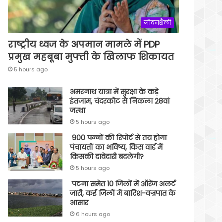
जीवनशैली
राष्ट्रीय ध्वज के अपमान मामले में PDP
प्रमुख महबूबा मुफ्ती के खिलाफ शिकायत
5 hours ago
अमरनाथ यात्रा में सुरक्षा के कड़े
इंतजाम, चंदरकोट से निकला 28वां
जत्था
5 hours ago
900 पन्नों की रिपोर्ट से तय होगा
पंचायतों का भविष्य, किस वार्ड में
किसकी दावेदारी बदलेगी?
5 hours ago
पटना समेत 10 जिलों में ऑरेंज अलर्ट
जारी, कई जिलों में बारिश-वज्रपात के
आसार
6 hours ago