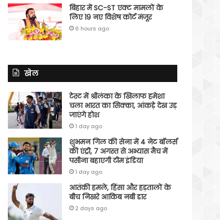
बिहार में SC-ST एक्ट मामलों के
लिए 19 नए विशेष कोर्ट मंजूर
6 hours ago
खेल
टेस्ट में श्रीलंका के खिलाफ हमेशा
चला भारत का सिक्का, आंकड़े देख उड़
जाएंगे होश
1 day ago
शुभमन गिल की सेना में 4 नेट बॉलर्स
की एंट्री, 7 अगस्त से अभ्यास मैच में
पसीना बहाएगी टीम इंडिया
1 day ago
आतंकी हमले, हिंसा और हड़तालों के
बीच निखरे आकिब नबी डार
2 days ago