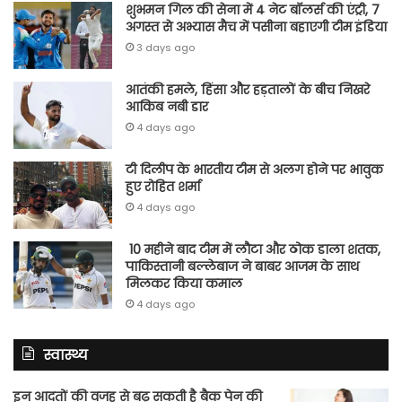
शुभमन गिल की सेना में 4 नेट बॉलर्स की एंट्री, 7
अगस्त से अभ्यास मैच में पसीना बहाएगी टीम इंडिया
3 days ago
आतंकी हमले, हिंसा और हड़तालों के बीच निखरे
आकिब नबी डार
4 days ago
टी दिलीप के भारतीय टीम से अलग होने पर भावुक
हुए रोहित शर्मा
4 days ago
10 महीने बाद टीम में लौटा और ठोक डाला शतक,
पाकिस्तानी बल्लेबाज ने बाबर आजम के साथ
मिलकर किया कमाल
4 days ago
स्वास्थ्य
इन आदतों की वजह से बढ़ सकती है बैक पेन की