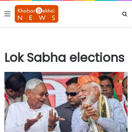
Menu
S
fo
Lok Sabha elections